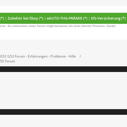
(*)
|
Zubehör bei Ebay (*)
|
eAUTO-THG-PRÄMIE (*)
|
Kfz-Versicherung (*)
 Link - Du unterstützt unser Forum möglicherweise mit einer kleinen Provision. Danke!
52 G53 Forum - Erfahrungen - Probleme - Hilfe
 G50 Forum