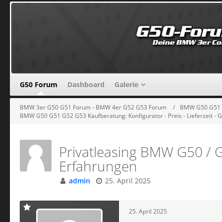
G50 Forum
Dashboard
Galerie
BMW 3er G50 G51 Forum - BMW 4er G52 G53 Forum
BMW G50 G51 G
BMW G50 G51 G52 G53 Kaufberatung: Konfigurator - Preis - Lieferzeit -
Privatleasing BMW G50 / G
Erfahrungen
admin
25. April 2025
25. April 2025