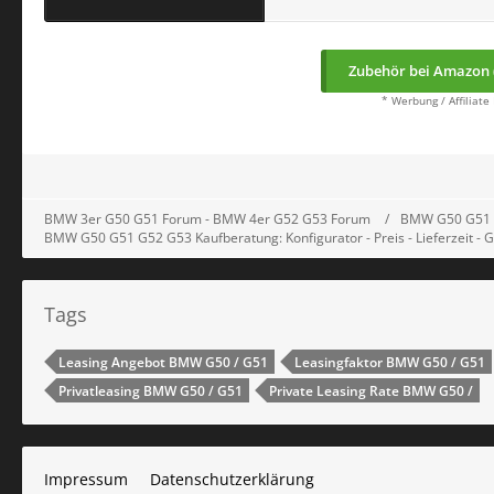
Zubehör bei Amazon 
* Werbung / Affiliate
BMW 3er G50 G51 Forum - BMW 4er G52 G53 Forum
BMW G50 G51 G
BMW G50 G51 G52 G53 Kaufberatung: Konfigurator - Preis - Lieferzeit -
Tags
Leasing Angebot BMW G50 / G51
Leasingfaktor BMW G50 / G51
Privatleasing BMW G50 / G51
Private Leasing Rate BMW G50 /
Impressum
Datenschutzerklärung