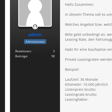
Hallo Zusammen,
in diesem Thema soll es u
Welches Angebot bzw. welc
admin
Bitte gebt unbedingt an, we
Leasing Rate, den Fahrzeug
Administrator
Habt Ihr eine Kaufoption ei
Reaktionen
3
Beiträge
58
Private Leasingraten werd
Beispiel:
Laufzeit: 36 Monate
Kilometer: 10.000 jährlich
Listenpreis brutto:
Leasingrate brutto:
Leasingfaktor: