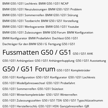
BMW G50 / G51 Lochkreis
BMW G50 / G51 NCAP
BMW G50 / G51 Neuzulassungen
BMW G50 / G51 Problem
BMW G50 / G51 Sommerreifen
BMW G50 / G51 Störung
BMW G50 / G51 Testbericht
BMW G50 / G51 Vorstellung
BMW G50 / G51 Werksgarantie
BMW G50 / G51 Youtube
BMW G50 / G51 Zulassungen
BMW G50 Forum
BMW Konfiguration
BMW Konfigurator
BMW Probefahrt
Dachlast G50 / G51
Dachträger für den BMW G50 / G
Fertigung G50 / G51
Fussmatten G50 / G51
G50 / G51 AHK
G50 / G51 Anhängelast
G50 / G51 Anhängerkupplung
G50 / G51 Ausstattung
G50 / G51 Forum
G50 / G51 Kompletträder
G50 / G51 Konfiguration
G50 / G51 Konfigurator
G50 / G51 Lochkreis
G50 / G51 Modelljahreswechsel
G50 / G51 Probefahrt
G50 / G51 Sommerreifen
G50 / G51 Stützlast
G50 / G51 Winterkompletträder
G50 / G51 Winterreifen
G50 / G51 Zulassungszahlen
G50 / G51​​​​ TSN
G50 / G51​​​​ Typschlüsselnumm
G50 / G51​​​​​ Herstellerschlü
G50 / G51​​​​​ HSN
Ganzjahresreifen
GJR