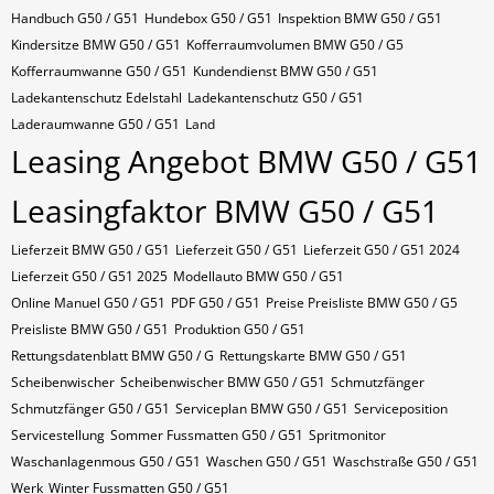
Handbuch G50 / G51
Hundebox G50 / G51
Inspektion BMW G50 / G51
Kindersitze BMW G50 / G51
Kofferraumvolumen BMW G50 / G5
Kofferraumwanne G50 / G51
Kundendienst BMW G50 / G51
Ladekantenschutz Edelstahl
Ladekantenschutz G50 / G51
Laderaumwanne G50 / G51
Land
Leasing Angebot BMW G50 / G51
Leasingfaktor BMW G50 / G51
Lieferzeit BMW G50 / G51
Lieferzeit G50 / G51
Lieferzeit G50 / G51 2024
Lieferzeit G50 / G51 2025
Modellauto BMW G50 / G51
Online Manuel G50 / G51
PDF G50 / G51
Preise Preisliste BMW G50 / G5
Preisliste BMW G50 / G51
Produktion G50 / G51
Rettungsdatenblatt BMW G50 / G
Rettungskarte BMW G50 / G51
Scheibenwischer
Scheibenwischer BMW​ G50 / G51
Schmutzfänger
Schmutzfänger G50 / G51
Serviceplan BMW G50 / G51
Serviceposition
Servicestellung
Sommer Fussmatten G50 / G51
Spritmonitor
Waschanlagenmous G50 / G51
Waschen G50 / G51
Waschstraße G50 / G51
Werk
Winter Fussmatten G50 / G51