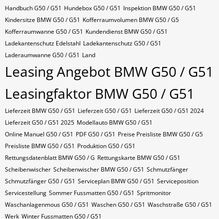
Handbuch G50 / G51
Hundebox G50 / G51
Inspektion BMW G50 / G51
Kindersitze BMW G50 / G51
Kofferraumvolumen BMW G50 / G5
Kofferraumwanne G50 / G51
Kundendienst BMW G50 / G51
Ladekantenschutz Edelstahl
Ladekantenschutz G50 / G51
Laderaumwanne G50 / G51
Land
Leasing Angebot BMW G50 / G51
Leasingfaktor BMW G50 / G51
Lieferzeit BMW G50 / G51
Lieferzeit G50 / G51
Lieferzeit G50 / G51 2024
Lieferzeit G50 / G51 2025
Modellauto BMW G50 / G51
Online Manuel G50 / G51
PDF G50 / G51
Preise Preisliste BMW G50 / G5
Preisliste BMW G50 / G51
Produktion G50 / G51
Rettungsdatenblatt BMW G50 / G
Rettungskarte BMW G50 / G51
Scheibenwischer
Scheibenwischer BMW​ G50 / G51
Schmutzfänger
Schmutzfänger G50 / G51
Serviceplan BMW G50 / G51
Serviceposition
Servicestellung
Sommer Fussmatten G50 / G51
Spritmonitor
Waschanlagenmous G50 / G51
Waschen G50 / G51
Waschstraße G50 / G51
Werk
Winter Fussmatten G50 / G51