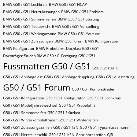
BMW G50 / G51 Lochkreis
BMW G50 / G51 NCAP
BMW G50 / G51 Neuzulassungen
BMW G50 / G51 Problem
BMW G50 / G51 Sommerreifen
BMW G50 / G51 Störung
BMW G50 / G51 Testbericht
BMW G50 / G51 Vorstellung
BMW G50 / G51 Werksgarantie
BMW G50 / G51 Youtube
BMW G50 / G51 Zulassungen
BMW G50 Forum
BMW Konfiguration
BMW Konfigurator
BMW Probefahrt
Dachlast G50 / G51
Dachträger für den BMW G50 / G
Fertigung G50 / G51
Fussmatten G50 / G51
G50 / G51 AHK
G50 / G51 Anhängelast
G50 / G51 Anhängerkupplung
G50 / G51 Ausstattung
G50 / G51 Forum
G50 / G51 Kompletträder
G50 / G51 Konfiguration
G50 / G51 Konfigurator
G50 / G51 Lochkreis
G50 / G51 Modelljahreswechsel
G50 / G51 Probefahrt
G50 / G51 Sommerreifen
G50 / G51 Stützlast
G50 / G51 Winterkompletträder
G50 / G51 Winterreifen
G50 / G51 Zulassungszahlen
G50 / G51​​​​ TSN
G50 / G51​​​​ Typschlüsselnumm
G50 / G51​​​​​ Herstellerschlü
G50 / G51​​​​​ HSN
Ganzjahresreifen
GJR