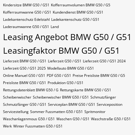
Kindersitze BMW G50 / G51
Kofferraumvolumen BMW G50 / G5
Kofferraumwanne G50 / G51
Kundendienst BMW G50 / G51
Ladekantenschutz Edelstahl
Ladekantenschutz G50 / G51
Laderaumwanne G50 / G51
Land
Leasing Angebot BMW G50 / G51
Leasingfaktor BMW G50 / G51
Lieferzeit BMW G50 / G51
Lieferzeit G50 / G51
Lieferzeit G50 / G51 2024
Lieferzeit G50 / G51 2025
Modellauto BMW G50 / G51
Online Manuel G50 / G51
PDF G50 / G51
Preise Preisliste BMW G50 / G5
Preisliste BMW G50 / G51
Produktion G50 / G51
Rettungsdatenblatt BMW G50 / G
Rettungskarte BMW G50 / G51
Scheibenwischer
Scheibenwischer BMW​ G50 / G51
Schmutzfänger
Schmutzfänger G50 / G51
Serviceplan BMW G50 / G51
Serviceposition
Servicestellung
Sommer Fussmatten G50 / G51
Spritmonitor
Waschanlagenmous G50 / G51
Waschen G50 / G51
Waschstraße G50 / G51
Werk
Winter Fussmatten G50 / G51