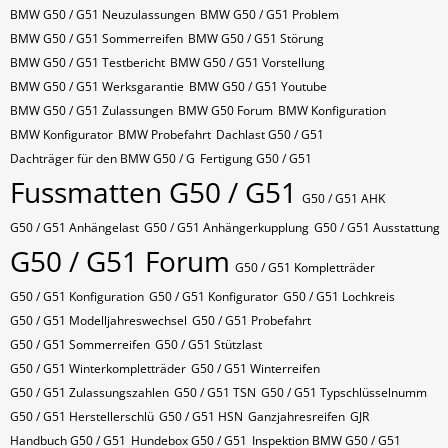
BMW G50 / G51 Neuzulassungen
BMW G50 / G51 Problem
BMW G50 / G51 Sommerreifen
BMW G50 / G51 Störung
BMW G50 / G51 Testbericht
BMW G50 / G51 Vorstellung
BMW G50 / G51 Werksgarantie
BMW G50 / G51 Youtube
BMW G50 / G51 Zulassungen
BMW G50 Forum
BMW Konfiguration
BMW Konfigurator
BMW Probefahrt
Dachlast G50 / G51
Dachträger für den BMW G50 / G
Fertigung G50 / G51
Fussmatten G50 / G51
G50 / G51 AHK
G50 / G51 Anhängelast
G50 / G51 Anhängerkupplung
G50 / G51 Ausstattung
G50 / G51 Forum
G50 / G51 Kompletträder
G50 / G51 Konfiguration
G50 / G51 Konfigurator
G50 / G51 Lochkreis
G50 / G51 Modelljahreswechsel
G50 / G51 Probefahrt
G50 / G51 Sommerreifen
G50 / G51 Stützlast
G50 / G51 Winterkompletträder
G50 / G51 Winterreifen
G50 / G51 Zulassungszahlen
G50 / G51​​​​ TSN
G50 / G51​​​​ Typschlüsselnumm
G50 / G51​​​​​ Herstellerschlü
G50 / G51​​​​​ HSN
Ganzjahresreifen
GJR
Handbuch G50 / G51
Hundebox G50 / G51
Inspektion BMW G50 / G51