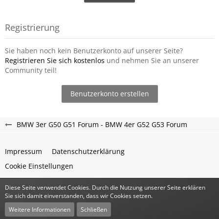
Registrierung
Sie haben noch kein Benutzerkonto auf unserer Seite?
Registrieren Sie sich kostenlos
und nehmen Sie an unserer
Community teil!
Benutzerkonto erstellen
BMW 3er G50 G51 Forum - BMW 4er G52 G53 Forum
Impressum
Datenschutzerklärung
Cookie Einstellungen
Diese Seite verwendet Cookies. Durch die Nutzung unserer Seite erklären
Community-Software:
WoltLab Suite™
Sie sich damit einverstanden, dass wir Cookies setzen.
Stil:
Classic
von
cls-design
Weitere Informationen
Schließen