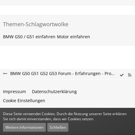
Themen-Schlagwortwolke
BMW G50 / G51 einfahren
Motor einfahren
BMW G50 G51 G52 G53 Forum - Erfahrungen - Probleme - Hilfe
Impressum
Datenschutzerklärung
Cookie Einstellungen
Diese Seite verwendet Cookies. Durch die Nutzung unserer Seite erklären
Community-Software:
WoltLab Suite™
Sie sich damit einverstanden, dass wir Cookies setzen.
Stil:
Classic
von
cls-design
Weitere Informationen
Schließen